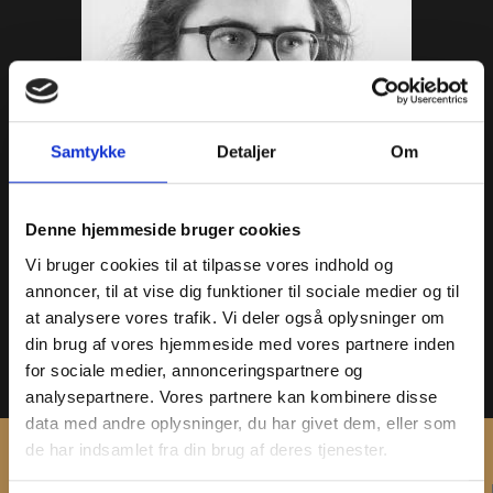
Samtykke
Detaljer
Om
Denne hjemmeside bruger cookies
Sara Lea Kronvang
Vi bruger cookies til at tilpasse vores indhold og
annoncer, til at vise dig funktioner til sociale medier og til
Arkæologi
at analysere vores trafik. Vi deler også oplysninger om
Arkæolog
din brug af vores hjemmeside med vores partnere inden
+45 25 52 83 05
for sociale medier, annonceringspartnere og
slk@vestmuseum.dk
analysepartnere. Vores partnere kan kombinere disse
data med andre oplysninger, du har givet dem, eller som
de har indsamlet fra din brug af deres tjenester.