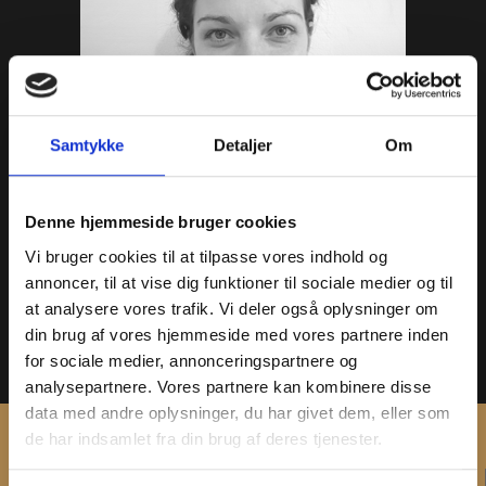
Samtykke
Detaljer
Om
Denne hjemmeside bruger cookies
Vi bruger cookies til at tilpasse vores indhold og
Jannie Kjeldgaard Drews
annoncer, til at vise dig funktioner til sociale medier og til
Arkæologi
at analysere vores trafik. Vi deler også oplysninger om
Studentermedhjælp
din brug af vores hjemmeside med vores partnere inden
for sociale medier, annonceringspartnere og
jkd@vestmuseum.dk
analysepartnere. Vores partnere kan kombinere disse
data med andre oplysninger, du har givet dem, eller som
de har indsamlet fra din brug af deres tjenester.
KONTAKT