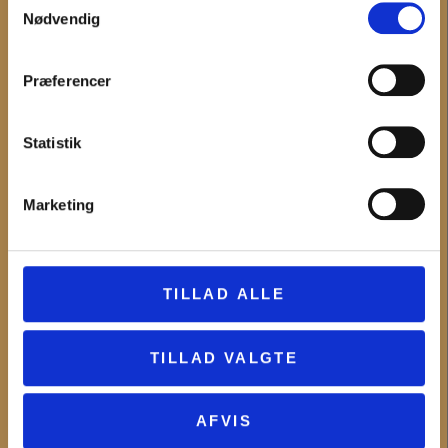
Administration og fakturering
Nødvendig
Medarbejdere
Hovedtelefonnummer og telefontid
Præferencer
INFORMATION
Statistik
Det sker
Digitale tilbud
Marketing
Undervisning
Museerne
Nyheder
TILLAD ALLE
MUSEUM VESTSJÆLLAND
TILLAD VALGTE
Om Museum Vestsjælland
Organisationsinformation
Presseservice
AFVIS
Bliv frivillig