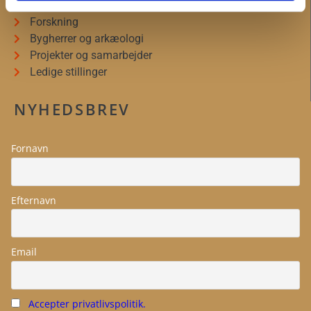
Museumsforeningerne
Forskning
Bygherrer og arkæologi
Projekter og samarbejder
Ledige stillinger
NYHEDSBREV
Fornavn
Efternavn
Email
Accepter privatlivspolitik.