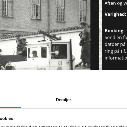
Aften og w
Varighed:
Booking:
Send en fo
datoer på
ring på tlf
infor
matio
Detaljer
ookies
spunkt for en tur i byens centrum med