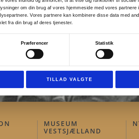
se vores indhold og annoncer, til at vise dig funktioner til sociale
der besættelsen 1940-45.
oplysninger om din brug af vores hjemmeside med vores partnere i
igheder fra en mørk periode i historien,
ysepartnere. Vores partnere kan kombinere disse data med andr
rne medens de fleste passede sig selv og
et fra din brug af deres tjenester.
Præferencer
Statistik
TILLAD VALGTE
ION
MUSEUM
N
VESTSJÆLLAND