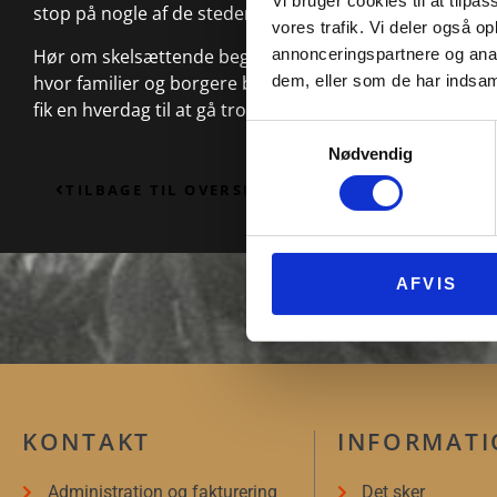
Vi bruger cookies til at tilpas
stop på nogle af de steder, hvor der var hændelser un
vores trafik. Vi deler også 
Hør om skelsættende begivenheder og markante personl
annonceringspartnere og anal
hvor familier og borgere bekæmpede hinanden og tyske
dem, eller som de har indsaml
fik en hverdag til at gå trods krigen.
Samtykkevalg
Nødvendig
TILBAGE TIL OVERSIGT
AFVIS
KONTAKT
INFORMAT
Administration og fakturering
Det sker