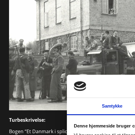
Samtykke
Turbeskrivelse:
Denne hjemmeside bruger c
Bogen “Et Danmark i splid med sig selv” danner udgang