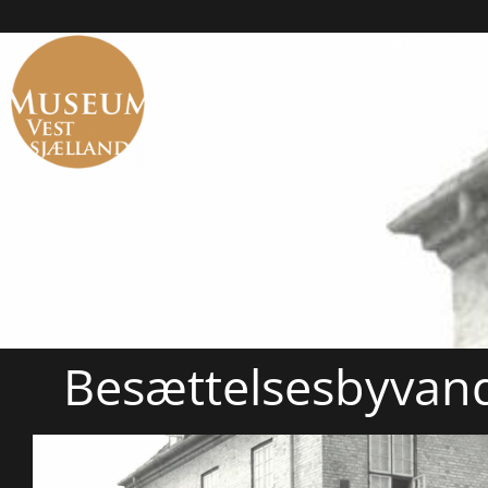
FORSIDE
Besættelsesbyvand