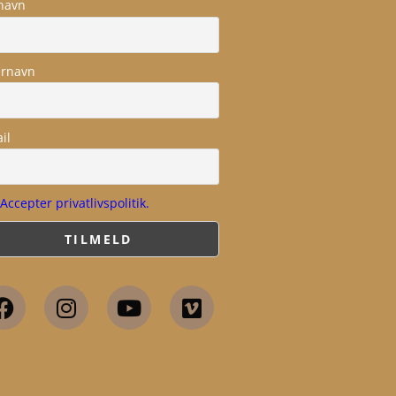
navn
ernavn
il
Accepter privatlivspolitik.