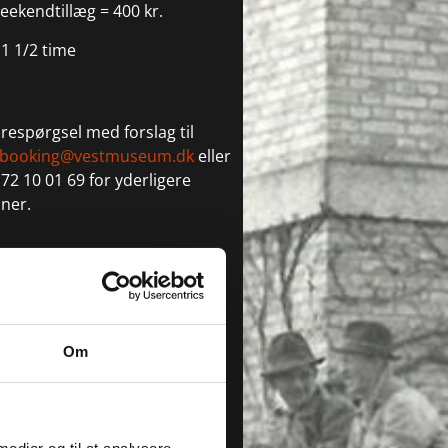
eekendtillæg = 400 kr.
1 1/2 time
respørgsel med forslag til
booking@vestmuseum.dk
eller
. 72 10 01 69 for yderligere
ner.
Om