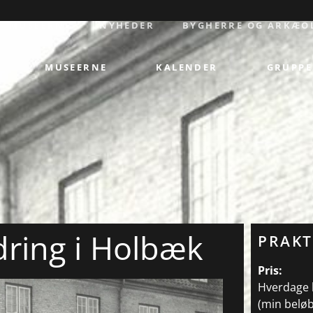
MUSEERNE
NYHEDER
BYGHERRE OG ARKÆO
MUSEERNE
KALENDER
GRUPPE
ring i Holbæk
PRAKT
Pris:
Hverdage k
(min beløb