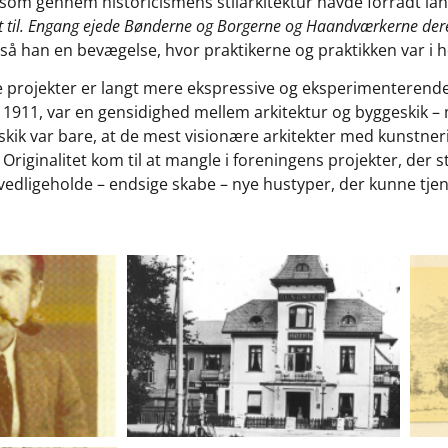
som gennem historicismens stilarkitektur havde forrådt la
 til. Engang ejede Bønderne og Borgerne og Haandværkerne dere
så han en bevægelse, hvor praktikerne og praktikken var i 
gne projekter er langt mere ekspressive og eksperimenterend
 i 1911, var en gensidighed mellem arkitektur og byggeskik –
k var bare, at de mest visionære arkitekter med kunstneri
riginalitet kom til at mangle i foreningens projekter, der st
dligeholde – endsige skabe – nye hustyper, der kunne tjen