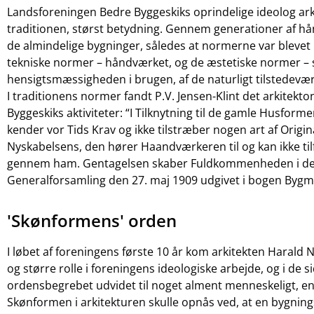
Landsforeningen Bedre Byggeskiks oprindelige ideolog arkit
traditionen, størst betydning. Gennem generationer af h
de almindelige bygninger, således at normerne var blevet 
tekniske normer – håndværket, og de æstetiske normer – sk
hensigtsmæssigheden i brugen, af de naturligt tilstedevær
I traditionens normer fandt P.V. Jensen-Klint det arkite
Byggeskiks aktiviteter: “I Tilknytning til de gamle Husfo
kender vor Tids Krav og ikke tilstræber nogen art af Origin
Nyskabelsens, den hører Haandværkeren til og kan ikke tilf
gennem ham. Gentagelsen skaber Fuldkommenheden i det 
Generalforsamling den 27. maj 1909 udgivet i bogen Bygm
'Skønformens' orden
I løbet af foreningens første 10 år kom arkitekten Harald N
og større rolle i foreningens ideologiske arbejde, og i de
ordensbegrebet udvidet til noget alment menneskeligt, en
Skønformen i arkitekturen skulle opnås ved, at en bygnings 