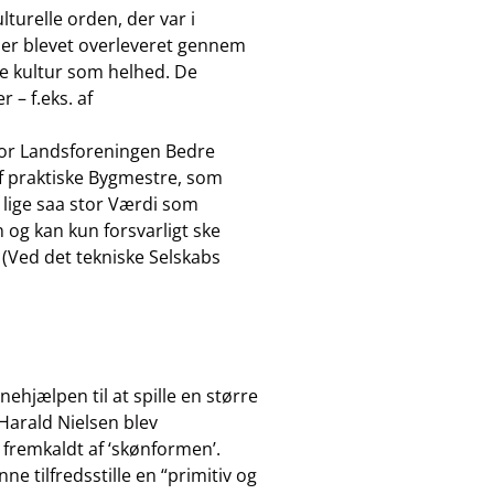
turelle orden, der var i
mer blevet overleveret gennem
le kultur som helhed. De
 – f.eks. af
 for Landsforeningen Bedre
af praktiske Bygmestre, som
f lige saa stor Værdi som
 og kan kun forsvarligt ske
Ved det tekniske Selskabs
ehjælpen til at spille en større
 Harald Nielsen blev
fremkaldt af ‘skønformen’.
e tilfredsstille en “primitiv og