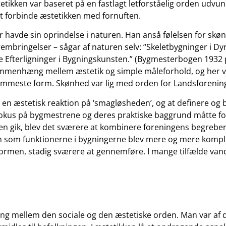
en var baseret på en fastlagt letforståelig orden udvunde
t forbinde æstetikken med fornuften.
er havde sin oprindelse i naturen. Han anså følelsen for sk
rembringelser – sågar af naturen selv: “Skeletbygninger i D
 Efterligninger i Bygningskunsten.” (Bygmesterbogen 1932 p
sammenhæng mellem æstetik og simple måleforhold, og her 
mmeste form. Skønhed var lig med orden for Landsforening
en æstetisk reaktion på ‘smagløsheden’, og at definere og
fokus på bygmestrene og deres praktiske baggrund måtte f
n gik, blev det sværere at kombinere foreningens begrebe
en som funktionerne i bygningerne blev mere og mere kompl
ønformen, stadig sværere at gennemføre. I mange tilfælde va
 mellem den sociale og den æstetiske orden. Man var af 