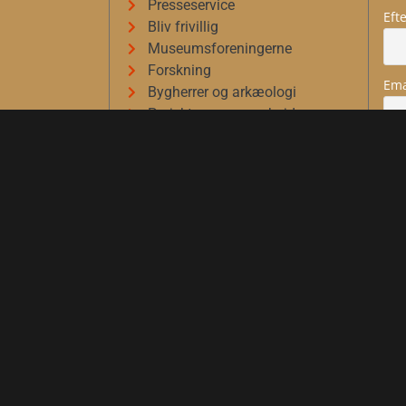
Presseservice
Eft
Bliv frivillig
Museumsforeningerne
Forskning
Ema
Bygherrer og arkæologi
Projekter og samarbejder
Ledige stillinger
© 2020 Museum Vestsjælland | Tilgængelig
|
Privatlivspoli