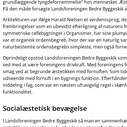
grundlæggende tyngdefornemmelse” hos mennesket. Æstetikk
På den måde forsøgte Landsforeningen Bedre Byggeskik a
Arkitekturen var ifølge Harald Nielsen et verdenssprog, d
frembringelser som en ubevidst efterligning af naturens f
symmetriske cellebygninger i Organismer, har sine plumpe
var et organisk ordensbegreb, hvor der var en naturlig 
naturbestemte ordensbegrebs simpleste, men også forne
Oprindeligt opstod Landsforeningen Bedre Byggeskik som 
ved med at være foreningens drivkraft. Med foreningens 
smag ved at begrunde æstetikken med fornuften. Som tide
udseende med fornuft i en bygnings funktion. Efterhånd
inddeling i fag, som var en næsten ufravigelig regel i sk
funktionalitet.
Socialæstetisk bevægelse
I Landsforeningen Bedre Byggeskik så man en sammenhæng