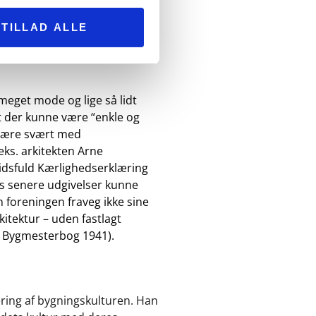
nce af funktionalismens
derne samfunds bygnings- og
TILLAD ALLE
og afstand fra den
listiske arkitekter ønskede at
meget mode og lige så lidt
t der kunne være “enkle og
 være svært med
eks. arkitekten Arne
llidsfuld Kærlighedserklæring
ns senere udgivelser kunne
 foreningen fraveg ikke sine
kitektur – uden fastlagt
n Bygmesterbog 1941).
ering af bygningskulturen. Han