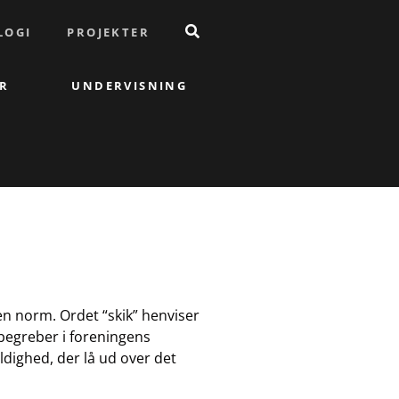
LOGI
PROJEKTER
R
UNDERVISNING
en norm. Ordet “skik” henviser
e begreber i foreningens
ldighed, der lå ud over det