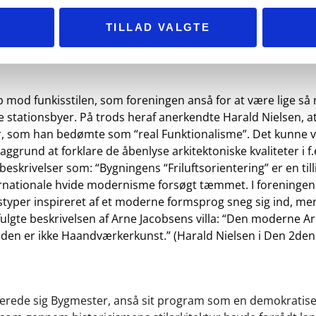
turens betydning for bygningskulturen dog hurtigt konkurre
ers mulighed for at skabe bygninger, der imødekom det mo
TILLAD VALGTE
ra fortidens tekniske, æstetiske og funktionelle bindinger, t
re Byggeskik fandt sin eksistensberettigelse i. De funktiona
od funkisstilen, som foreningen anså for at være lige så 
e stationsbyer. På trods heraf anerkendte Harald Nielsen, a
nger, som han bedømte som “real Funktionalisme”. Det kunne
rund at forklare de åbenlyse arkitektoniske kvaliteter i f.
eskrivelser som: “Bygningens “Friluftsorientering” er en ti
ternationale hvide modernisme forsøgt tæmmet. I foreninge
yper inspireret af et moderne formsprog sneg sig ind, men
fulgte beskrivelsen af Arne Jacobsens villa: “Den moderne Ar
 den er ikke Haandværkerkunst.” (Harald Nielsen i Den 2de
tulerede sig Bygmester, anså sit program som en demokratis