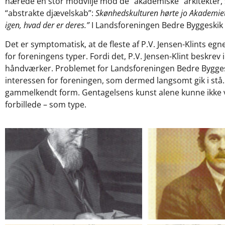
nærede en stor modvilje mod de “akademiske” arkitekter, 
“abstrakte djævelskab”:
Skønhedskulturen hørte jo Akademiet
igen, hvad der er deres.”
I Landsforeningen Bedre Byggeskik 
Det er symptomatisk, at de fleste af P.V. Jensen-Klints e
for foreningens typer. Fordi det, P.V. Jensen-Klint beskrev
håndværker. Problemet for Landsforeningen Bedre Byggeski
interessen for foreningen, som dermed langsomt gik i stå. O
gammelkendt form. Gentagelsens kunst alene kunne ikke ve
forbillede – som type.