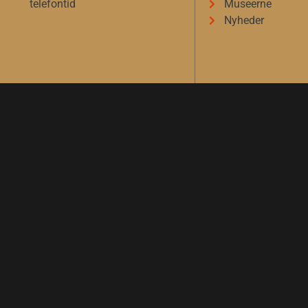
telefontid
Museerne
Nyheder
CVR.nr. 32689760
EAN nr. 5790002335914