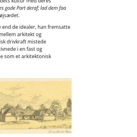
ndets kultur med deres
s gode Part deraf; lad dem faa
højsædet.
e end de idealer, han fremsatte
 mellem arkitekt og
sk drivkraft mistede
ivnede i en fast og
e som et arkitektonisk