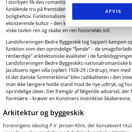
I storbyen fik den romantiske ide om traditionens og na
funklende tro på fremtiden og de nye bygningsmaterial
AFVIS
boligbehov. Funktionalismen, der ønskede at frigøre sig f
eksisterende kultur – den kultur som Landsforeningen Bed
viske tavlen ren og skabe en ren historieløs stil.
Landsforeningen Bedre Byggeskik tog tappert kampen op m
funktion som den oprindelige “fjende” – de smagsforladt
renfærdige” arkitektoniske kvaliteter i de funkisbygni
Landsforeningen Bedre Byggeskiks nationalromantiske bagg
Jacobsens egen villa (opført 1928-29 i Ordrup), men med b
til det danske Sommerklima” blev radikaliteten i den in
man ikke længere holde stand mod de nye udtryk, og hust
oprindelige ideer. Det fremgår af følgende advarsel, der 
Formlære – kræver en Kunstners instinktive Skaberevne,
Arkitektur og byggeskik
Foreningens ideolog P.V. Jensen-Klint, der konsekvent ti