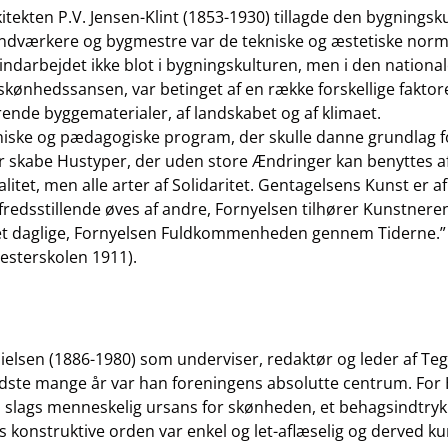
ekten P.V. Jensen-Klint (1853-1930) tillagde den bygningskul
åndværkere og bygmestre var de tekniske og æstetiske nor
indarbejdet ikke blot i bygningskulturen, men i den nationa
ønhedssansen, var betinget af en række forskellige faktorer
ende byggematerialer, af landskabet og af klimaet.
ktoniske og pædagogiske program, der skulle danne grundlag
rmer skabe Hustyper, der uden store Ændringer kan benyttes 
alitet, men alle arter af Solidaritet. Gentagelsens Kunst er a
redsstillende øves af andre, Fornyelsen tilhører Kunstneren
daglige, Fornyelsen Fuldkommenheden gennem Tiderne.” (
esterskolen 1911).
ielsen (1886-1980) som underviser, redaktør og leder af Tegn
 sidste mange år var han foreningens absolutte centrum. For
 slags menneskelig ursans for skønheden, et behagsindtryk 
konstruktive orden var enkel og let-aflæselig og derved kunn