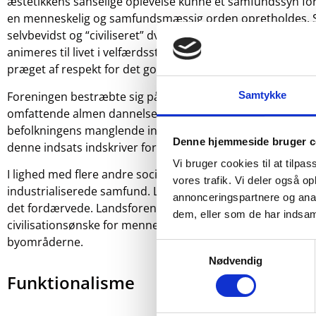
æstetikkens sanselige oplevelse kunne et samfundssyn form
en menneskelig og samfundsmæssig orden opretholdes. Sa
selvbevidst og “civiliseret” dvs. dannet og derved skabe e
animeres til livet i velfærdsstatens nye fællesskab ved 
præget af respekt for det gode håndværk og gedigne materi
Foreningen bestræbte sig på at udvide sit arbejdsområde 
Samtykke
omfattende almen dannelsesopgave, hvor der skulle skab
befolkningens manglende interesse i og forståelse af byg
Denne hjemmeside bruger c
denne indsats indskriver foreningen sig i rækken af de så
Vi bruger cookies til at tilpas
I lighed med flere andre socialæstetiske bevægelser var L
vores trafik. Vi deler også 
industrialiserede samfund. Landet og naturen blev opfatt
annonceringspartnere og anal
det fordærvede. Landsforeningen Bedre Byggeskik var lan
dem, eller som de har indsaml
civilisationsønske for mennesker og bygninger lå i arbej
byområderne.
Samtykkevalg
Nødvendig
Funktionalisme