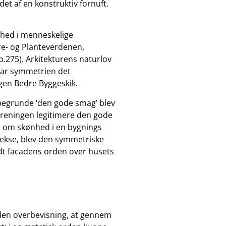
t af en konstruktiv fornuft.
ønhed i menneskelige
yre- og Planteverdenen,
.275). Arkitekturens naturlov
var symmetrien det
en Bedre Byggeskik.
 begrunde ‘den gode smag’ blev
oreningen legitimere den gode
r om skønhed i en bygnings
ekse, blev den symmetriske
ndt facadens orden over husets
den overbevisning, at gennem