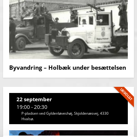
Byvandring – Holbæk under besættelsen
UDSOLGT
22 september
19:00 - 20:30
P-pladsen ved Gyldenløveshøj, Skjoldenæsvej, 4330
Hvalsø.