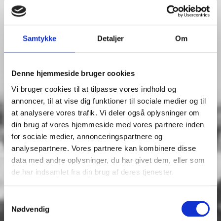
Samtykke
Detaljer
Om
Denne hjemmeside bruger cookies
Vi bruger cookies til at tilpasse vores indhold og
annoncer, til at vise dig funktioner til sociale medier og til
Rekonstruktion af våbennedkastning
at analysere vores trafik. Vi deler også oplysninger om
din brug af vores hjemmeside med vores partnere inden
for sociale medier, annonceringspartnere og
analysepartnere. Vores partnere kan kombinere disse
data med andre oplysninger, du har givet dem, eller som
24 september
de har indsamlet fra din brug af deres tjenester.
10:30 - 11:30
Slagelse Museum
Samtykkevalg
Nødvendig