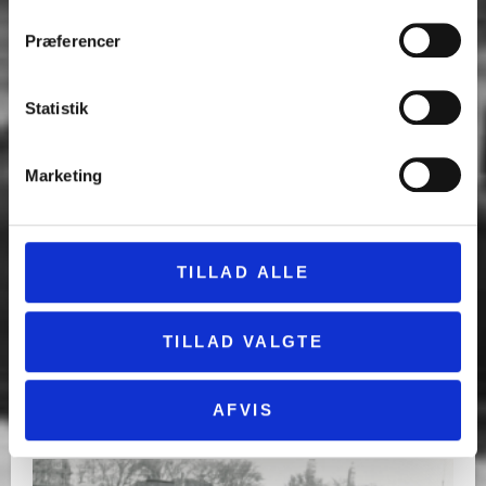
Præferencer
Statistik
Marketing
Banko med historier om Anden
Verdenskrig
TILLAD ALLE
TILLAD VALGTE
22 oktober
10:30 - 11:30
AFVIS
Slagelse Museum