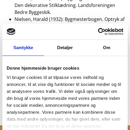
Den dekorative Stilklædning. Landsforeningen
Bedre Byggeskik.
Nielsen, Harald (1932): Bygmesterbogen. Optryk af
Arbejder og Artikler fra Bedre Byggeskiks
Aarsskrifter 1918-28. Nyt Nordisk Forlag.
Nielsen, Harald (1941): Den 2den Bygmesterbog.
Skandinavisk Forlag
Samtykke
Detaljer
Om
Olesen, Peter (1989): Bakkekammen – en vej i
Holbæk. Borgen
Olesen, Peter & Mortensen, Peter Duelund (1988):
Denne hjemmeside bruger cookies
Holbæk-arkitekten Marius Pedersen 100 år 1888-
Vi bruger cookies til at tilpasse vores indhold og
1988. Foreningen for Bygnings- og Landskabskultur
annoncer, til at vise dig funktioner til sociale medier og til
i Holbæk Kommune.
at analysere vores trafik. Vi deler også oplysninger om
Olsen, Nina Dahlmann (1992): Arkitekten Ivar
din brug af vores hjemmeside med vores partnere inden
Bentsens unge år 1900-1920. Foreningen til gamle
for sociale medier, annonceringspartnere og
bygninger bevaring
analysepartnere. Vores partnere kan kombinere disse
data med andre oplysninger, du har givet dem, eller som
de har indsamlet fra din brug af deres tjenester.