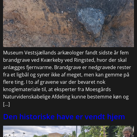
Museum Vestsjællands arkæologer fandt sidste år fem
brandgrave ved Kværkeby ved Ringsted, hvor der skal
anlægges fjernvarme. Brandgrave er nedgravede rester
fra et ligbål og syner ikke af meget, men kan gemme på
flere ting. I to af gravene var der bevaret nok
knoglemateriale til, at eksperter fra Moesgårds
Naturvidenskabelige Afdeling kunne bestemme køn og
[…]
Den historiske have er vendt hjem