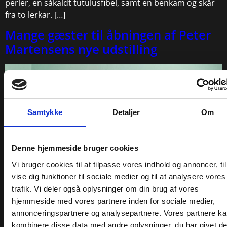
perler, en såkaldt tutulusfibel, samt en benkam og skår
fra to lerkar. […]
Mange gæster til åbningen af Peter
Martensens nye udstilling
Samtykke
Detaljer
Om
Denne hjemmeside bruger cookies
Vi bruger cookies til at tilpasse vores indhold og annoncer, til
vise dig funktioner til sociale medier og til at analysere vores
trafik. Vi deler også oplysninger om din brug af vores
Endelig kunne vi slå dørene op til Peter Martensens
hjemmeside med vores partnere inden for sociale medier,
‘Dagbog fra Tasilik’ på Odsherreds Kunstmuseum. Rigtig
annonceringspartnere og analysepartnere. Vores partnere k
mange gæster dukkede op, vi takker for den store
kombinere disse data med andre oplysninger, du har givet d