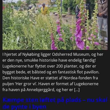
I hjertet af Nykøbing ligger Odsherred Museum, og her
er den nye, smukke historiske have endelig færdig!
Lugekonerne har flyttet over 200 planter, og der er
bygget bede, et bålsted og en fantastisk flot pavillon.
Den historiske Have er støttet af Nordea-fonden fra
puljen ’Her gror vi’. Haven er formet af Lugekonerne
fra haven på Annebjerggård, og her er […]
Kæmpe sten løftet på plads – nu skal
de pynte i byen