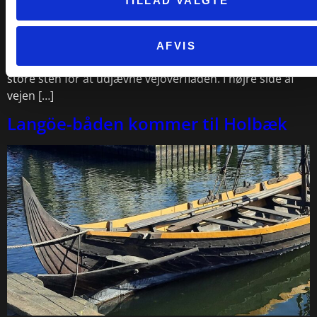
TILLAD VALGTE
Tømmerup uden for Kalundborg – lige syd for
Holbækvejen. Her har de fundet et usædvanlig flot
vejforløb – det er kun selve fundamentet af vejen, der er
AFVIS
tilbage. Småsten og grus er blevet lagt ned imellem de
store sten for at udjævne vejoverfladen. I højre side af
vejen […]
Langöe-båden kommer til Holbæk