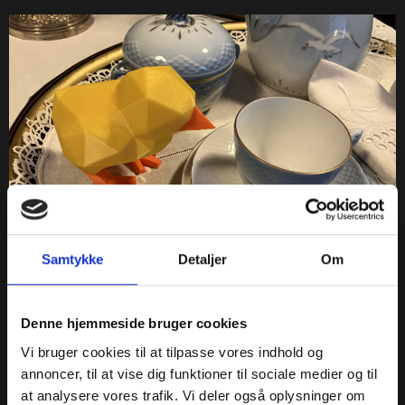
Kalder alle børn! Hjælp påskekyllingen er en sjov lille
Samtykke
Detaljer
Om
findeleg velegnet til børn på 3 – 7 år. Kyllingen og dens
venner hjælper børn med at komme i påskestemning.
Tidligt i morges trippede den glade påskekylling rundt på
Denne hjemmeside bruger cookies
museerne sammen med sine mange venner: den
Vi bruger cookies til at tilpasse vores indhold og
brølende ko, den nysgerrige kanin, den legesyge hund,
annoncer, til at vise dig funktioner til sociale medier og til
det bløde […]
at analysere vores trafik. Vi deler også oplysninger om