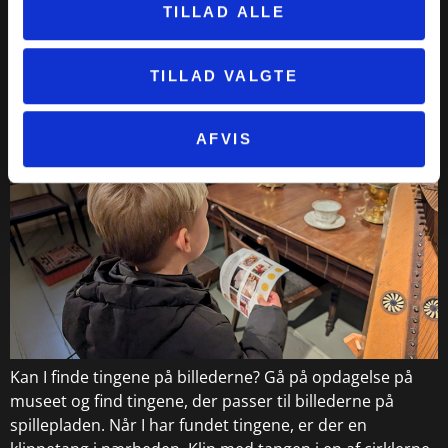
TILLAD ALLE
helt særlige kunstnerhjem fra 1934. De vil fortælle om
stemningen, […]
TILLAD VALGTE
Billedjagt for børn på museet
AFVIS
Kan I finde tingene på billederne? Gå på opdagelse på
museet og find tingene, der passer til billederne på
spillepladen. Når I har fundet tingene, er der en