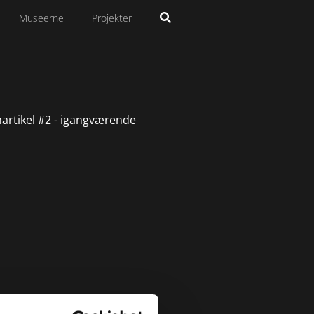
Museerne
Projekter
artikel #2 - igangværende