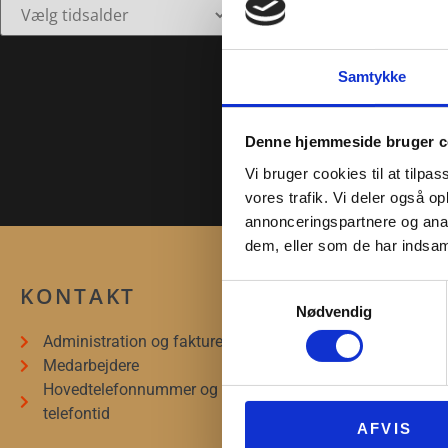
Samtykke
Denne hjemmeside bruger c
Vi bruger cookies til at tilpas
Std Videnartikel #1
vores trafik. Vi deler også 
annonceringspartnere og anal
dem, eller som de har indsaml
KONTAKT
INFORMAT
Samtykkevalg
Nødvendig
Administration og fakturering
Det sker
Medarbejdere
Digitale tilbud
Hovedtelefonnummer og
Undervisning
telefontid
Museerne
AFVIS
Nyheder