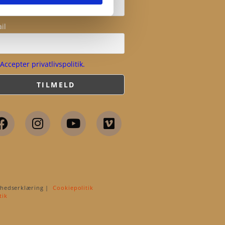
il
Accepter privatlivspolitik.
shedserklæring |
Cookiepolitik
tik