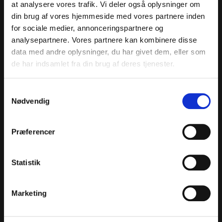
og historiske spor venter og kræver, at I samarbejder –
at analysere vores trafik. Vi deler også oplysninger om
kan I finde det hemmelige arkiv, inden tiden løber ud?
din brug af vores hjemmeside med vores partnere inden
Træd indenfor i den tidligere museumsdirektør Albert
for sociale medier, annonceringspartnere og
Thomsens arbejdskontor. Nye notater fra hans
analysepartnere. Vores partnere kan kombinere disse
personlige dagbøger er kommet frem i […]
data med andre oplysninger, du har givet dem, eller som
de har indsamlet fra din brug af deres tjenester.
Guiden fortæller om Gislingebåden
og Langöe-båden
Samtykkevalg
Nødvendig
Præferencer
Statistik
Marketing