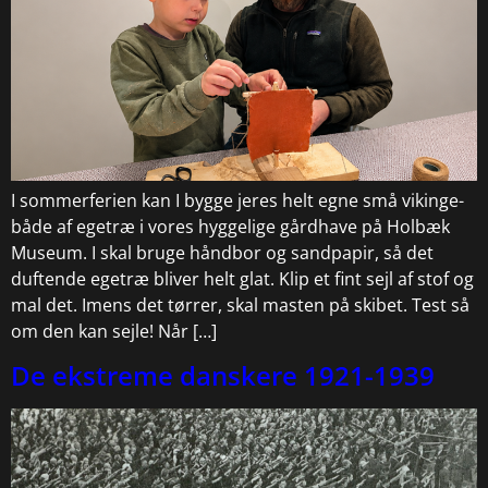
I sommerferien kan I bygge jeres helt egne små vikinge-
både af egetræ i vores hyggelige gårdhave på Holbæk
Museum. I skal bruge håndbor og sandpapir, så det
duftende egetræ bliver helt glat. Klip et fint sejl af stof og
mal det. Imens det tørrer, skal masten på skibet. Test så
om den kan sejle! Når […]
De ekstreme danskere 1921-1939