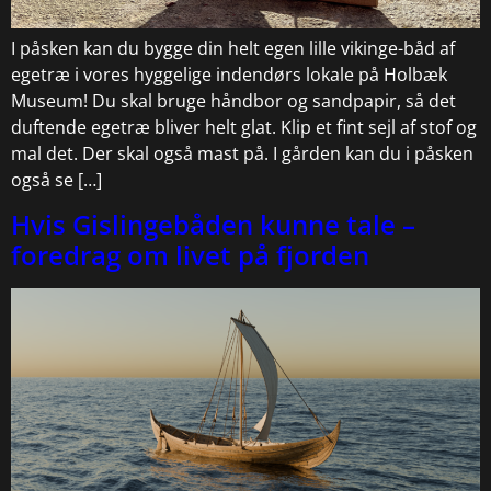
I påsken kan du bygge din helt egen lille vikinge-båd af
egetræ i vores hyggelige indendørs lokale på Holbæk
Museum! Du skal bruge håndbor og sandpapir, så det
duftende egetræ bliver helt glat. Klip et fint sejl af stof og
mal det. Der skal også mast på. I gården kan du i påsken
også se […]
Hvis Gislingebåden kunne tale –
foredrag om livet på fjorden