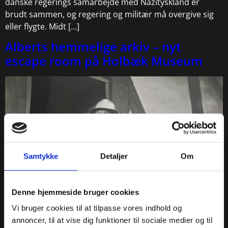
danske regerings samarbejde med Nazityskland er
brudt sammen, og regering og militær må overgive sig
eller flygte. Midt […]
Alberts hemmelige arkiv – nyt
escape room på Holbæk Museum
Samtykke
Detaljer
Om
Denne hjemmeside bruger cookies
Tag familien med og prøv vores nye escape room
Vi bruger cookies til at tilpasse vores indhold og
’Alberts hemmelige arkiv’ på Holbæk Museum. Mysterier
annoncer, til at vise dig funktioner til sociale medier og til