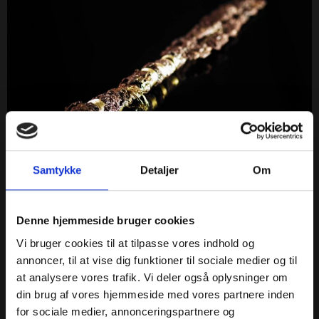
Ofringer og guld Unikke fund fra Boeslunde Oplev
Samtykke
Detaljer
Om
udstillingen med de nyeste fund fra Boeslunde – blandt
andet en gulddekoreret jernlanse, der blev ofret i en
kilde for 2.800 år siden. I området omkring Boeslunde er
Denne hjemmeside bruger cookies
der i årevis fundet genstande af guld. Ingen vidste helt
Vi bruger cookies til at tilpasse vores indhold og
hvorfor guldet lå lige præcis i det område, og […]
annoncer, til at vise dig funktioner til sociale medier og til
Bays billeder – Odsherred i foto og
at analysere vores trafik. Vi deler også oplysninger om
din brug af vores hjemmeside med vores partnere inden
film 1899-1970
for sociale medier, annonceringspartnere og