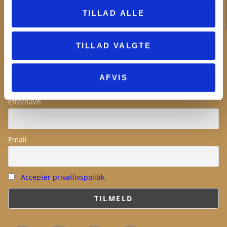
Ledige stillinger
TILLAD ALLE
NYHEDSBREV
TILLAD VALGTE
Fornavn
AFVIS
Efternavn
Email
Accepter privatlivspolitik.