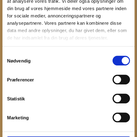
at analysere vores trafik. Vi deler også oplysninger om
INFORMATION
din brug af vores hjemmeside med vores partnere inden
for sociale medier, annonceringspartnere og
Det sker
analysepartnere. Vores partnere kan kombinere disse
Digitale tilbud
data med andre oplysninger, du har givet dem, eller som
Undervisning
de har indsamlet fra din brug af deres tjenester.
Museerne
Nyheder
Samtykkevalg
Nødvendig
MUSEUM VESTSJÆLLAND
Præferencer
Om Museum Vestsjælland
Organisationsinformation
Presseservice
Statistik
Bliv frivillig
Museumsforeningerne
Marketing
Forskning
Bygherrer og arkæologi
Projekter og samarbejder