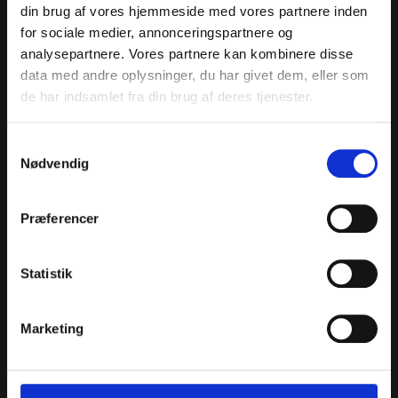
din brug af vores hjemmeside med vores partnere inden
her sætter guiden rammen og fortæller om den morgen,
for sociale medier, annonceringspartnere og
da de tyske tropper når Ringsted. Det er klokken 8.30 […]
analysepartnere. Vores partnere kan kombinere disse
Rollator – byvandring
data med andre oplysninger, du har givet dem, eller som
de har indsamlet fra din brug af deres tjenester.
Samtykkevalg
Nødvendig
Præferencer
Statistik
Marketing
AFLYST Byvandring i Ringsted for gangbesværede, med
eller uden stok, rollator eller kørestol – i roligt tempo.
Kom med og få en levende fortælling om byen Ringsted
og hvad der gør den særlig. Valdemar den Store, som