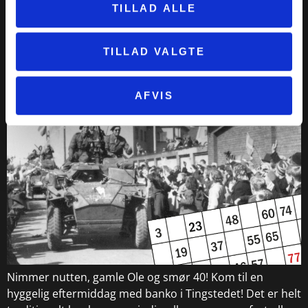
TILLAD ALLE
står på Torvet, har en stor ære i, at byen blev til noget.
Hør om, hvad han udrettede […]
TILLAD VALGTE
Banko i Tingstedet – med tema om
Anden Verdenskrig
AFVIS
Nimmer nutten, gamle Ole og smør 40! Kom til en
hyggelig eftermiddag med banko i Tingstedet! Det er helt