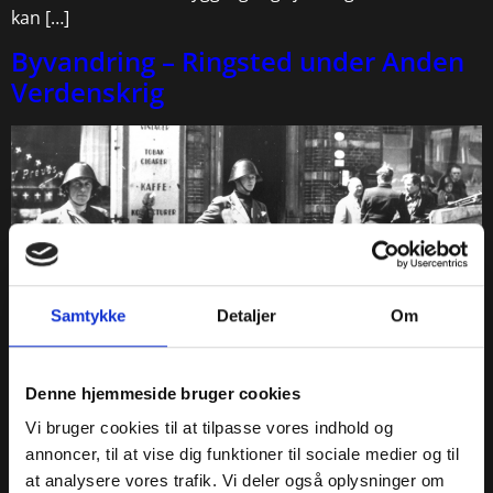
kan […]
Byvandring – Ringsted under Anden
Verdenskrig
Samtykke
Detaljer
Om
Denne hjemmeside bruger cookies
Kom med på en spændende byvandring og hør om
Vi bruger cookies til at tilpasse vores indhold og
Ringsted under Anden Verdenskrig. Vi stopper ved
annoncer, til at vise dig funktioner til sociale medier og til
mange forskellige steder i byen og hører, hvad der er
at analysere vores trafik. Vi deler også oplysninger om
sket lige der. Vi begynder ved Tingstenene på torvet –