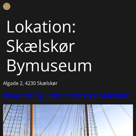
Lokation:
Skælskør
Bymuseum
Algade 2, 4230 Skælskør
Byvandring i det historiske Skælskør