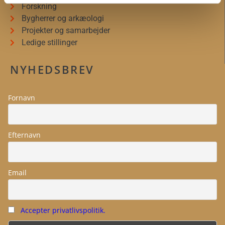
Forskning
Bygherrer og arkæologi
Projekter og samarbejder
Ledige stillinger
NYHEDSBREV
Fornavn
Efternavn
Email
Accepter privatlivspolitik.