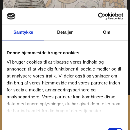
Samtykke
Detaljer
Om
Denne udstilling er ikke længere tilgængelig. På Skælskør
Bymuseum kan I i sæsonen 2021 og 2022 opleve
Denne hjemmeside bruger cookies
særudstillingen Karmeliterne i Skælskør. Denne
Vi bruger cookies til at tilpasse vores indhold og
munkeorden kom til Skælskør i 1400-tallet og byggede et
annoncer, til at vise dig funktioner til sociale medier og til
kloster i Algade, men hverken munkeorden eller kloster
at analysere vores trafik. Vi deler også oplysninger om
nåede at få mere end ca. 100 år i byen. Udstillingen
din brug af vores hjemmeside med vores partnere inden
fortæller om troen på himmel […]
for sociale medier, annonceringspartnere og
analysepartnere. Vores partnere kan kombinere disse
data med andre oplysninger, du har givet dem, eller som
de har indsamlet fra din brug af deres tjenester.
KONTAKT
Samtykkevalg
Administration og fakturering