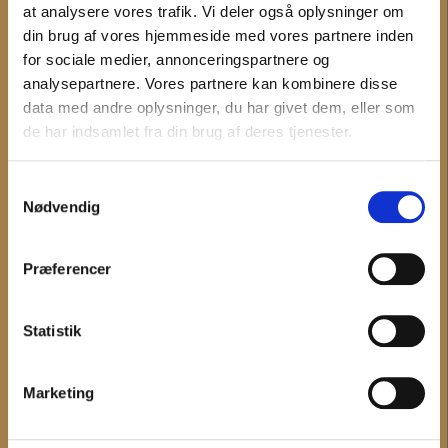
at analysere vores trafik. Vi deler også oplysninger om
din brug af vores hjemmeside med vores partnere inden
INFORMATION
for sociale medier, annonceringspartnere og
analysepartnere. Vores partnere kan kombinere disse
Det sker
data med andre oplysninger, du har givet dem, eller som
Digitale tilbud
de har indsamlet fra din brug af deres tjenester.
Undervisning
Museerne
Samtykkevalg
Nyheder
Nødvendig
MUSEUM VESTSJÆLLAND
Præferencer
Om Museum Vestsjælland
Organisationsinformation
Statistik
Presseservice
Bliv frivillig
Museumsforeningerne
Marketing
Forskning
Bygherrer og arkæologi