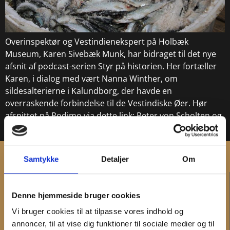
Overinspektør og Vestindienekspert på Holbæk
Museum, Karen Sivebæk Munk, har bidraget til det nye
afsnit af podcast-serien Styr på historien. Her fortæller
Karen, i dialog med vært Nanna Winther, om
sildesalterierne i Kalundborg, der havde en
overraskende forbindelse til de Vestindiske Øer. Hør
afsnittet på Podimo via dette link: Peter von Scholten og
frigivelsen af […]
Samtykke
Detaljer
Om
KONTAKT
Denne hjemmeside bruger cookies
Administration og fakturering
Vi bruger cookies til at tilpasse vores indhold og
Medarbejdere
annoncer, til at vise dig funktioner til sociale medier og til
Hovedtelefonnummer og telefontid