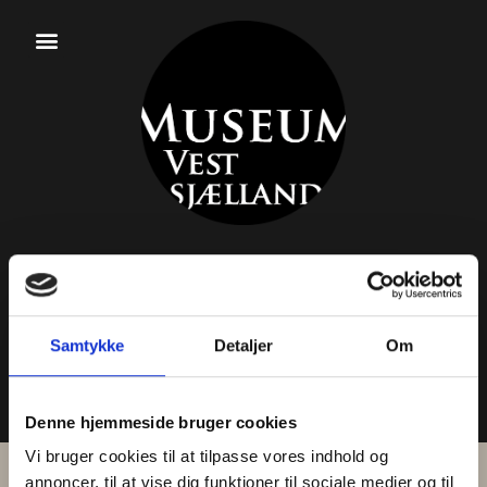
RINGSTED
MIDDELALDER-
Samtykke
Detaljer
Om
FESTIVAL
14. - 16. august 2026
Denne hjemmeside bruger cookies
Vi bruger cookies til at tilpasse vores indhold og
LOKALE INPUTS
annoncer, til at vise dig funktioner til sociale medier og til