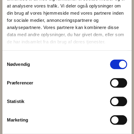
at analysere vores trafik. Vi deler også oplysninger om
din brug af vores hjemmeside med vores partnere inden
for sociale medier, annonceringspartnere og
Vi har gennem 2025 indsamlet lokale inputs i
analysepartnere. Vores partnere kan kombinere disse
vores afdeling Tingstedet på Ringsted Torv.
data med andre oplysninger, du har givet dem, eller som
Tusind tak for de mange gode forslag, dem
de har indsamlet fra din brug af deres tjenester.
har vi med os videre i vores arbejde. Her kan
du et udsnit af, hvad de lokale efterspørger:
Samtykkevalg
Nødvendig
Præferencer
Statistik
Marketing