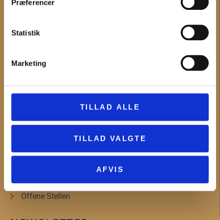
Præferencer
Es passiert
Digitale Angebote
Unterricht
Statistik
Die Museen
Neuigkeiten
Marketing
MUSEUM WESTSEELAND
Über das Museum Vestsjælland
TILLAD ALLE
Organisationsinformationen
Pressedienst
Werden Sie Freiwilliger
TILLAD VALGTE
Die Museumsverbände
Forschung
AFVIS
Baumeister und Archäologie
Projekte und Kooperationen
Offene Stellen