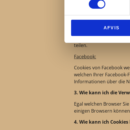
Benutzer identifizieren 
an Dritte weitergegeben 
A
dd Dies:
AFVIS
Mit Ads This können Sie d
Cookies, die Information
teilen.
Facebook:
Cookies von Facebook wer
welchen Ihrer Facebook-Fr
Informationen über die N
3. Wie kann ich die Ve
Egal welchen Browser Sie 
einigen Browsern können S
4. Wie kann ich Cookies