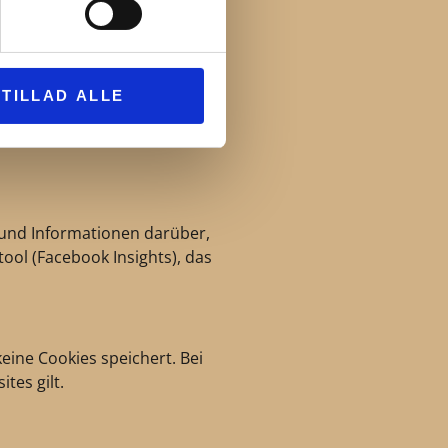
alten. Anonyme Daten können
TILLAD ALLE
e etwas teilen, setzt Ad This
n sozialen Netzwerken Sie es
 und Informationen darüber,
tool (Facebook Insights), das
eine Cookies speichert. Bei
tes gilt.