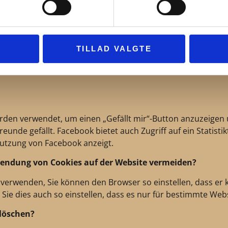
oder die spezifische Informationen über den Benutzer enth
werden.
TILLAD VALGTE
en Inhalt der Website in sozialen Netzwerken teilen. Wenn Si
en darüber sammeln, welche Seiten Sie teilen und in welche
den verwendet, um einen „Gefällt mir“-Button anzuzeigen
eunde gefällt. Facebook bietet auch Zugriff auf ein Statistik
utzung von Facebook anzeigt.
rwendung von Cookies auf der Website vermeiden?
verwenden, Sie können den Browser so einstellen, dass er k
ie dies auch so einstellen, dass es nur für bestimmte Websi
 löschen?