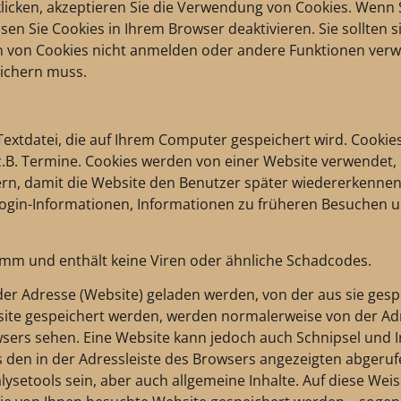
 klicken, akzeptieren Sie die Verwendung von Cookies. Wenn 
n Sie Cookies in Ihrem Browser deaktivieren. Sie sollten s
en von Cookies nicht anmelden oder andere Funktionen ver
eichern muss.
e Textdatei, die auf Ihrem Computer gespeichert wird. Cooki
h z.B. Termine. Cookies werden von einer Website verwende
rn, damit die Website den Benutzer später wiedererkennen
 Login-Informationen, Informationen zu früheren Besuchen u
ramm und enthält keine Viren oder ähnliche Schadcodes.
er Adresse (Website) geladen werden, von der aus sie ges
site gespeichert werden, werden normalerweise von der Adre
wsers sehen. Eine Website kann jedoch auch Schnipsel und I
 den in der Adressleiste des Browsers angezeigten abgeruf
setools sein, aber auch allgemeine Inhalte. Auf diese Wei