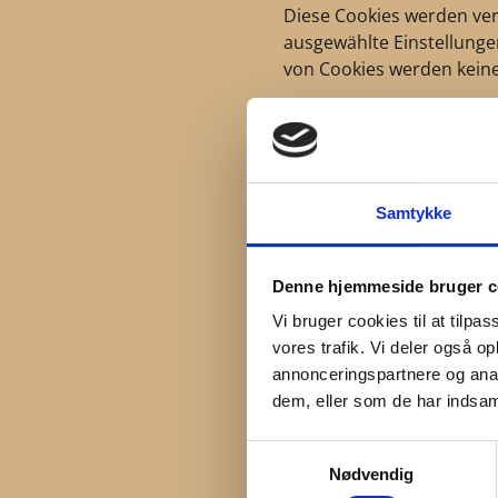
Diese Cookies werden ver
ausgewählte Einstellungen
von Cookies werden kei
Youtube:
Auf der Website eingebet
aufzuzeichnen, welches V
sogenannte Flash-Cookie
Samtykke
Betriebs- und Optimier
Diese Cookies werden für
Denne hjemmeside bruger c
andere Informationen, d
Vi bruger cookies til at tilpas
verwendet. Diese Cookie
vores trafik. Vi deler også 
zugeordnet werden könn
annonceringspartnere og anal
Marketing - anonymes T
dem, eller som de har indsaml
Diese Cookies werden ve
Diese Cookies können ver
Samtykkevalg
Nødvendig
durchgeführt hat oder we